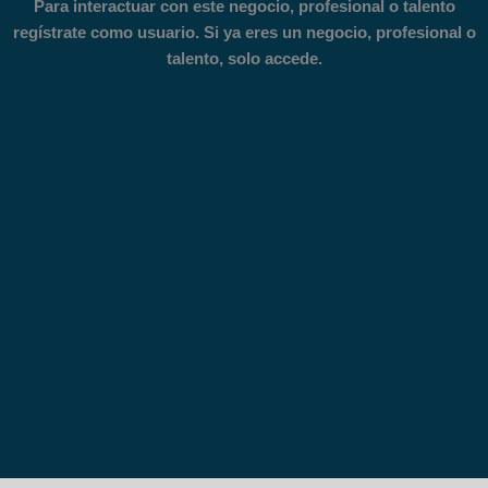
Para interactuar con este negocio, profesional o talento
regístrate como usuario. Si ya eres un negocio, profesional o
talento, solo accede.
Nombre de usuario o correo electrónico:
*
Contraseña
*
Registro
¿Has olvidado tu contraseña?