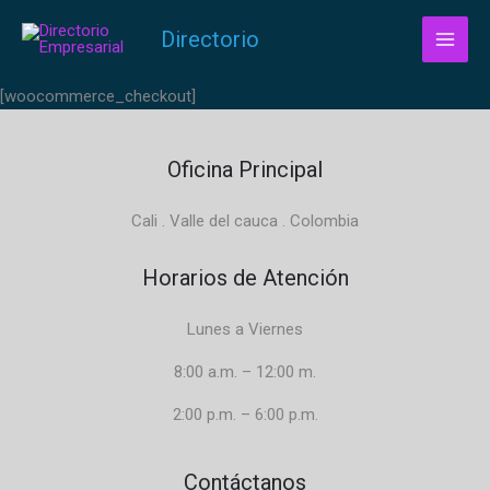
Ir
Directorio
al
contenido
[woocommerce_checkout]
Oficina Principal
Cali . Valle del cauca . Colombia
Horarios de Atención
Lunes a Viernes
8:00 a.m. – 12:00 m.
2:00 p.m. – 6:00 p.m.
Contáctanos