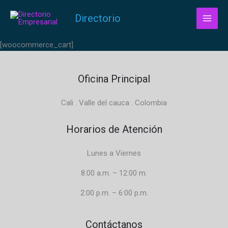
Ir
Directorio
al
contenido
[woocommerce_cart]
Oficina Principal
Cali . Valle del cauca . Colombia
Horarios de Atención
Lunes a Viernes
8:00 a.m. – 12:00 m.
2:00 p.m. – 6:00 p.m.
Contáctanos